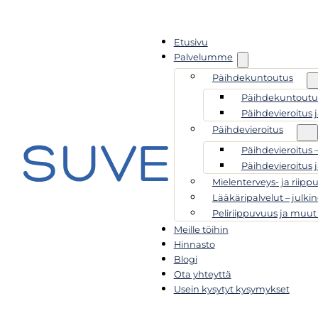
Etusivu
Palvelumme
Päihdekuntoutus
Päihdekuntoutus
Päihdevieroitus 
Päihdevieroitus
Päihdevieroitus 
Päihdevieroitus 
Mielenterveys- ja riipp
Lääkäripalvelut – julkin
Peliriippuvuus ja muut
Meille töihin
Hinnasto
Blogi
Ota yhteyttä
Usein kysytyt kysymykset