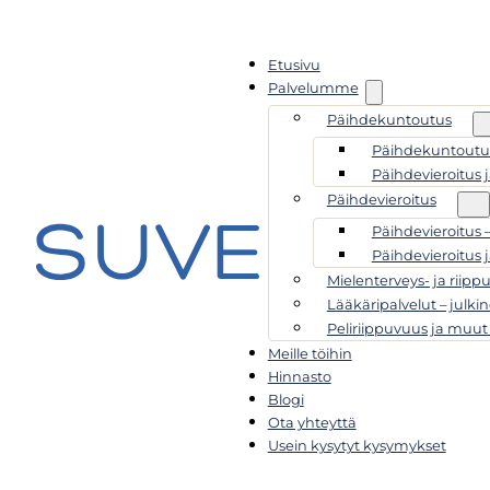
Etusivu
Palvelumme
Päihdekuntoutus
Päihdekuntoutus
Päihdevieroitus 
Päihdevieroitus
Päihdevieroitus 
Päihdevieroitus 
Mielenterveys- ja riipp
Lääkäripalvelut – julkin
Peliriippuvuus ja muut
Meille töihin
Hinnasto
Blogi
Ota yhteyttä
Usein kysytyt kysymykset