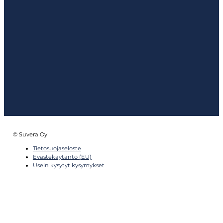
© Suvera Oy
Tietosuojaseloste
Evästekäytäntö (EU)
Usein kysytyt kysymykset