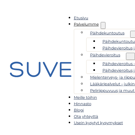
Etusivu
Palvelumme
Päihdekuntoutus
Päihdekuntoutus
Päihdevieroitus 
Päihdevieroitus
Päihdevieroitus 
Päihdevieroitus 
Mielenterveys- ja riipp
Lääkäripalvelut – julkin
Peliriippuvuus ja muut
Meille töihin
Hinnasto
Blogi
Ota yhteyttä
Usein kysytyt kysymykset