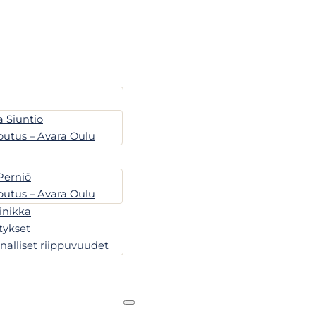
 Siuntio
outus – Avara Oulu
Perniö
outus – Avara Oulu
inikka
itykset
nalliset riippuvuudet