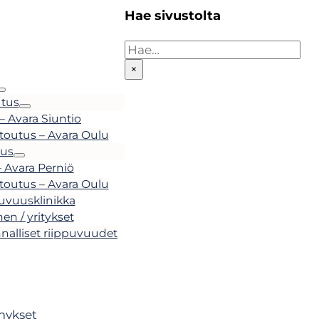
Hae sivustolta
Haku
×
tus
 Avara Siuntio
ntoutus – Avara Oulu
tus
– Avara Perniö
ntoutus – Avara Oulu
puvuusklinikka
nen / yritykset
nalliset riippuvuudet
mykset