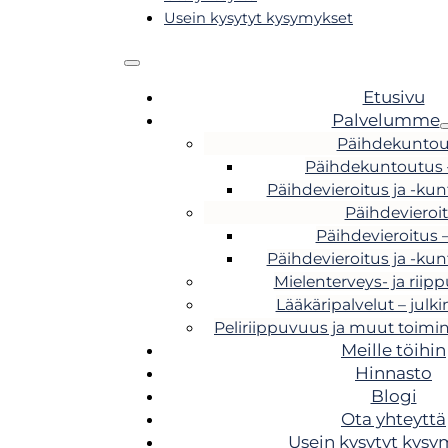
Usein kysytyt kysymykset
Etusivu
Palvelumme
Päihdekuntou
Päihdekuntoutus –
Päihdevieroitus ja -ku
Päihdevieroi
Päihdevieroitus 
Päihdevieroitus ja -ku
Mielenterveys- ja riip
Lääkäripalvelut – julki
Peliriippuvuus ja muut toimin
Meille töihin
Hinnasto
Blogi
Ota yhteyttä
Usein kysytyt kysy