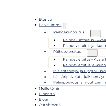
Etusivu
Palvelumme
Päihdekuntoutus
Päihdekuntoutus – Avara
Päihdevieroitus ja -kunt
Päihdevieroitus
Päihdevieroitus – Avara 
Päihdevieroitus ja -kunt
Mielenterveys- ja riippuvuuskl
Lääkäripalvelut – julkinen / yr
Peliriippuvuus ja muut toimin
Meille töihin
Hinnasto
Blogi
Ota yhteyttä