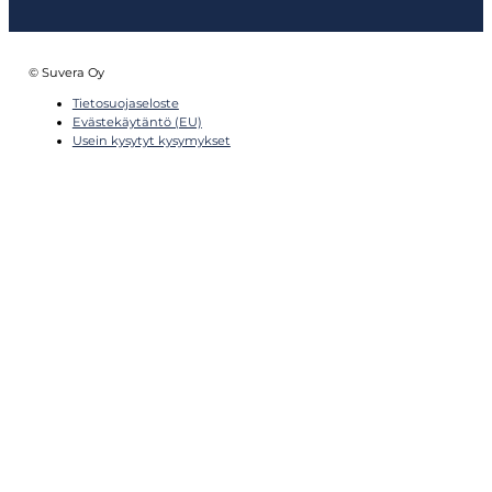
© Suvera Oy
Tietosuojaseloste
Evästekäytäntö (EU)
Usein kysytyt kysymykset