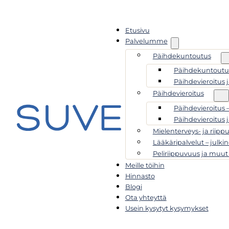
Etusivu
Palvelumme
Päihdekuntoutus
Päihdekuntoutus
Päihdevieroitus 
Päihdevieroitus
Päihdevieroitus 
Päihdevieroitus 
Mielenterveys- ja riipp
Lääkäripalvelut – julkin
Peliriippuvuus ja muut
Meille töihin
Hinnasto
Blogi
Ota yhteyttä
Usein kysytyt kysymykset