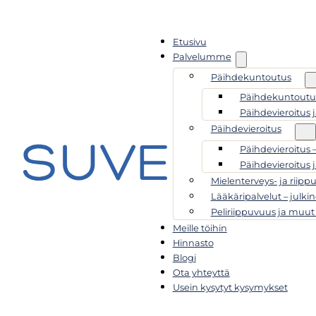
Etusivu
Palvelumme
Päihdekuntoutus
Päihdekuntoutus
Päihdevieroitus 
Päihdevieroitus
Päihdevieroitus 
Päihdevieroitus 
Mielenterveys- ja riipp
Lääkäripalvelut – julkin
Peliriippuvuus ja muut
Meille töihin
Hinnasto
Blogi
Ota yhteyttä
Usein kysytyt kysymykset