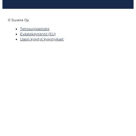
© Suvera Oy
Tietosuojaseloste
Evästekäytäntö (EU)
Usein kysytyt kysymykset