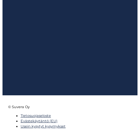
© Suvera Oy
Tietosuojaseloste
Evästekäytäntö (EU)
Usein kysytyt kysymykset