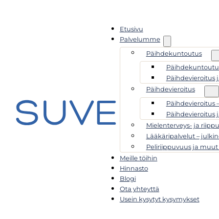
Etusivu
Palvelumme
Päihdekuntoutus
Päihdekuntoutus
Päihdevieroitus 
Päihdevieroitus
Päihdevieroitus 
Päihdevieroitus 
Mielenterveys- ja riipp
Lääkäripalvelut – julkin
Peliriippuvuus ja muut
Meille töihin
Hinnasto
Blogi
Ota yhteyttä
Usein kysytyt kysymykset